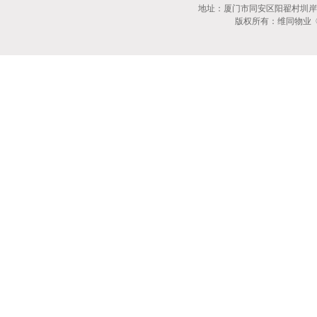
地址：厦门市同安区阳翟村圳岸里1
版权所有：维同物业 © 2017 